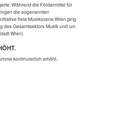
erte: Während die Fördermittel für
 gingen die sogenannten
itiative freie Musikszene Wien ging
ung des Gesamtsektors Musik und um
Stadt Wien)
HÖHT.
mme kontinuierlich erhöht.